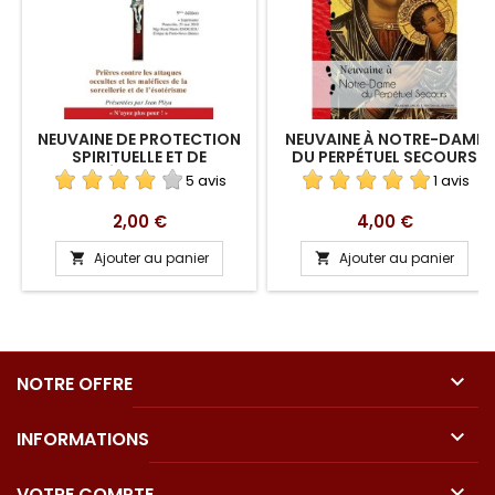
NEUVAINE DE PROTECTION
NEUVAINE À NOTRE-DAME
SPIRITUELLE ET DE
DU PERPÉTUEL SECOURS
LIBÉRATION EN
5 avis
1 avis
TÉLÉCHARGEMENT
Prix
Prix
2,00 €
4,00 €
Ajouter au panier
Ajouter au panier



NOTRE OFFRE

INFORMATIONS

VOTRE COMPTE