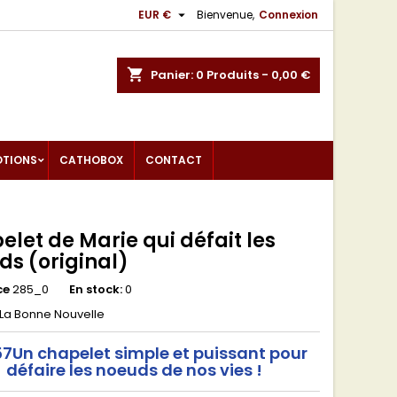

EUR €
Bienvenue,
Connexion
shopping_cart
Panier:
0
Produits - 0,00 €
OTIONS
CATHOBOX
CONTACT
let de Marie qui défait les
ds (original)
ce
285_0
En stock:
0
La Bonne Nouvelle
7Un chapelet simple et puissant pour
défaire les noeuds de nos vies !