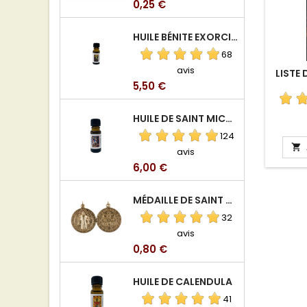
Prix
0,25 €
HUILE BÉNITE EXORCISÉE
68
avis
LISTE
Prix
5,50 €
HUILE DE SAINT MICHEL ARCHANGE
124

avis
Prix
6,00 €
MÉDAILLE DE SAINT BENOIT EN ALUMINIUM
32
avis
Prix
0,80 €
HUILE DE CALENDULA
41