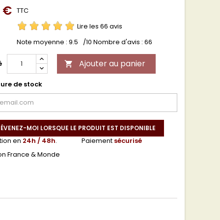
0 €
TTC
Lire les 66 avis
Note moyenne :
9.5
/10 Nombre d'avis :
66
Ajouter au panier
é

ure de stock
ÉVENEZ-MOI LORSQUE LE PRODUIT EST DISPONIBLE
tion en
24h / 48h
.
Paiement
sécurisé
son France & Monde