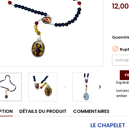
12,0
Quantit

Rupt
PR
Expédi

Livrai
entier.
PTION
DÉTAILS DU PRODUIT
COMMENTAIRES
LE CHAPELET