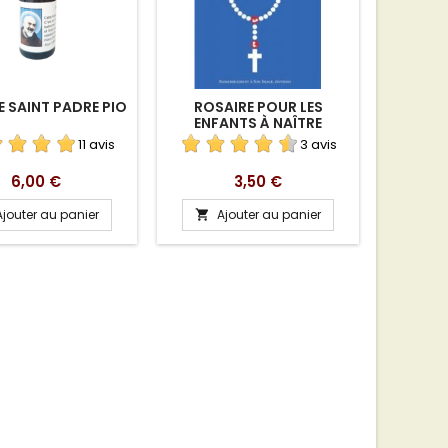
E SAINT PADRE PIO
ROSAIRE POUR LES
CARTE-P
ENFANTS À NAÎTRE
CONF
JOCELYNE GENTON /
11 avis
3 avis
MAUREEN SWENNEY-KYLE
Prix
Prix
6,00 €
3,50 €
Ajouter au panier
Ajouter au panier
A

