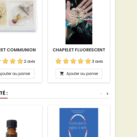
RET COMMUNION
CHAPELET FLUORESCENT
ROSA
2 avis
3 avis
Ajouter au panier
Ajouter au panier
A


É :
<
>