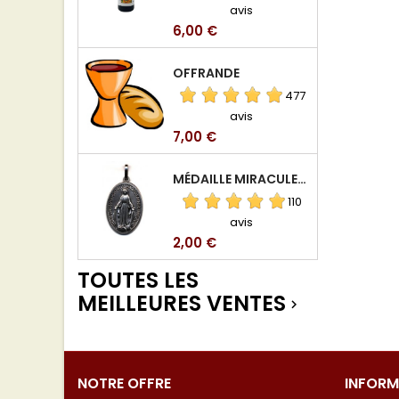
avis
Prix
6,00 €
OFFRANDE
477
avis
Prix
7,00 €
MÉDAILLE MIRACULEUSE DE VIERGE DE LA RUE DU BAC
110
avis
Prix
2,00 €
TOUTES LES
MEILLEURES VENTES

NOTRE OFFRE
INFORM