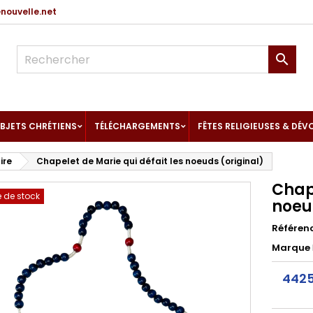
ouvelle.net

BJETS CHRÉTIENS
TÉLÉCHARGEMENTS
FÊTES RELIGIEUSES & DÉV
ire
Chapelet de Marie qui défait les noeuds (original)
Chape
 de stock
noeu
Référen
Marque
4425