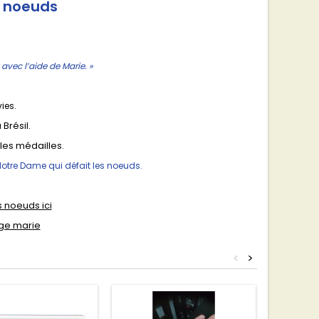
s noeuds
avec l’aide de Marie. »
ies.
Brésil.
les médailles.
Notre Dame qui défait les noeuds.
s noeuds ici
rge marie
<
>