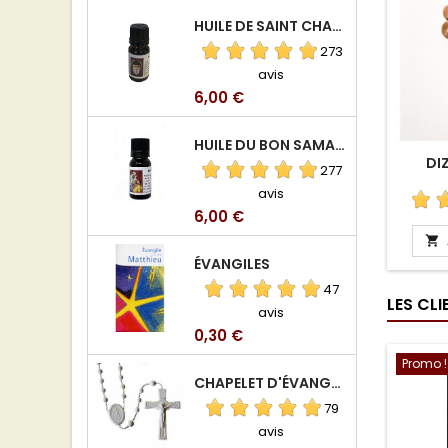
HUILE DE SAINT CHARBEL
273
avis
Prix
6,00 €
HUILE DU BON SAMARITAIN
DIZ
277
avis
Prix
6,00 €

ÉVANGILES
47
LES CL
avis
Prix
0,30 €
Promo !
CHAPELET D'ÉVANGÉLISATION
79
avis