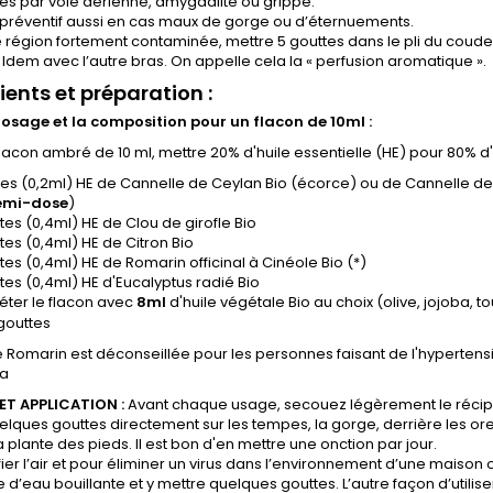
és par voie aérienne, amygdalite ou grippe.
 préventif aussi en cas maux de gorge ou d’éternuements.
 région fortement contaminée, mettre 5 gouttes dans le pli du coude
Idem avec l’autre bras. On appelle cela la « perfusion aromatique ».
ients et préparation :
 dosage et la composition pour un flacon de 10ml :
lacon ambré de 10 ml, mettre 20% d'huile essentielle (HE) pour 80% d'
tes (0,2ml) HE de Cannelle de Ceylan Bio (écorce) ou de Cannelle de 
emi-dose
)
tes (0,4ml) HE de Clou de girofle Bio
tes (0,4ml) HE de Citron Bio
tes (0,4ml) HE de Romarin officinal à Cinéole Bio
(*)
tes (0,4ml) HE d'Eucalyptus radié Bio
ter le flacon avec
8ml
d'huile végétale Bio au choix (olive, jojoba, t
 gouttes
de Romarin est déconseillée pour les personnes faisant de l'hypertens
ra
T APPLICATION :
Avant chaque usage, secouez légèrement le récipie
uelques gouttes directement sur les tempes, la gorge, derrière les oreill
a plante des pieds. Il est bon d'en mettre une onction par jour.
fier l’air et pour éliminer un virus dans l’environnement d’une maison 
 d’eau bouillante et y mettre quelques gouttes. L’autre façon d’utili