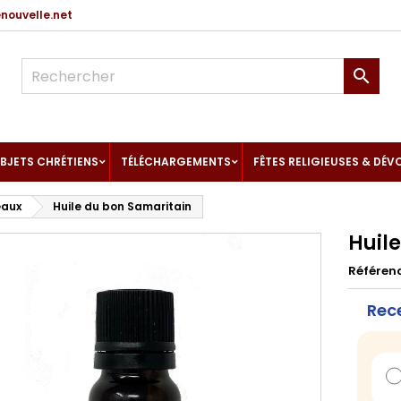
ouvelle.net

BJETS CHRÉTIENS
TÉLÉCHARGEMENTS
FÊTES RELIGIEUSES & DÉV
eaux
Huile du bon Samaritain
Huil
Référen
Rece