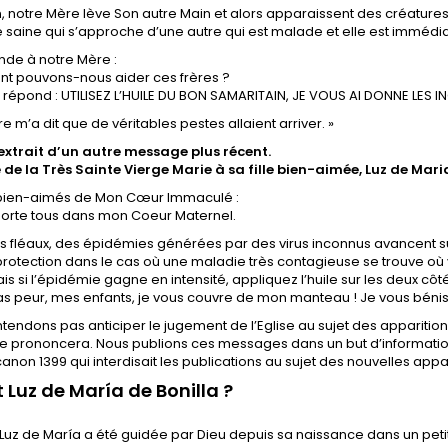
, notre Mère lève Son autre Main et alors apparaissent des créatur
 saine qui s’approche d’une autre qui est malade et elle est immé
de à notre Mère :
t pouvons-nous aider ces frères ?
e répond : UTILISEZ L’HUILE DU BON SAMARITAIN, JE VOUS AI DONNE LES
e m’a dit que de véritables pestes allaient arriver. »
 extrait d’un autre message plus récent.
de la Très Sainte Vierge Marie à sa fille bien-aimée, Luz de Maria
 bien-aimés de Mon Cœur Immaculé :
porte tous dans mon Coeur Maternel.
 fléaux, des épidémies générées par des virus inconnus avancent sur l
tection dans le cas où une maladie très contagieuse se trouve où vou
Mais si l’épidémie gagne en intensité, appliquez l’huile sur les deux cô
s peur, mes enfants, je vous couvre de mon manteau ! Je vous bénis
tendons pas anticiper le jugement de l’Eglise au sujet des apparitio
se prononcera. Nous publions ces messages dans un but d’informatio
 canon 1399 qui interdisait les publications au sujet des nouvelles appar
t Luz de María de Bonilla ?
 Luz de María a été guidée par Dieu depuis sa naissance dans un petit 