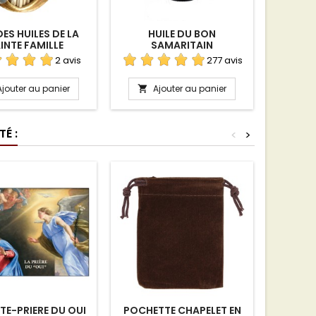
ES HUILES DE LA
HUILE DU BON
HUI
INTE FAMILLE
SAMARITAIN
2 avis
277 avis
Ajouter au panier
Ajouter au panier
A


É :
<
>
TE-PRIERE DU OUI
POCHETTE CHAPELET EN
21