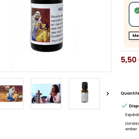
Me
5,50

Quantit

Disp
Expédi
Livrai
entier.