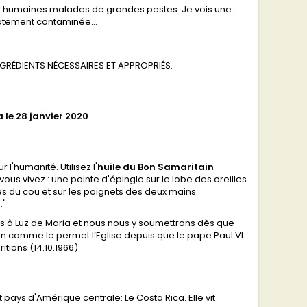
es humaines malades de grandes pestes. Je vois une
diatement contaminée…
 INGRÉDIENTS NÉCESSAIRES ET APPROPRIÉS.
 le 28 janvier 2020
'humanité. Utilisez l'
huile du Bon Samaritain
s vivez : une pointe d'épingle sur le lobe des oreilles
tés du cou et sur les poignets des deux mains.
."
ns à Luz de Maria et nous nous y soumettrons dès que
n comme le permet l’Eglise depuis que le pape Paul VI
itions (14.10.1966)
pays d'Amérique centrale: Le Costa Rica. Elle vit