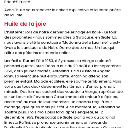
Prix : 6€ l’unité
Avec l'huile vous recevez la notice explicative et la carte prière
de la Joie.
Huile de la joie
L’histoire :
Lors de notre dernier pèlerinage en Italie « Le tour
des prophètes » nous sommes allés à Syracuse, en Sicile. Là,
nous avons visité le sanctuaire ‘Madonna delle Lacrime’, c’est-
à-dire le sanctuaire de Notre Dame des Larmes. Un lieu qui
attire des pèlerins du monde entier.
Les faits :
Durant l’été 1953, à Syracuse, la Vierge a pleuré
pendant quatre jours. Dans la nuit du 29 août au 1er septembre
1953, deux jeunes mariés, Antonina Lucia Giusto et Angelo
Iannuso vivent une nuit éprouvante. Antonina attend son
premier enfant. Malade et alitée, elle souffre terriblement. Mais
voilà que tous deux deviennent les témoins d’un surprenant
miracle. Des larmes coulent des yeux de la Vierge, représentée
sur un bas-relief avec son Cœur Immaculé entouré d’épines,
accroché au mur de leur chambre. Un cadeau reçu à leur
mariage, quelques mois plus tôt. A ce moment-là, Antonina ne
souffre plus. Trois mois plus tard, après enquête, le 12
décembre 1953, l’épiscopat de Sicile, par la voix du cardinal
Ernesto Ruffini, se prononce unanimement en faveur de
l’authenticité « indubitable » du prodige des larmes: « On ne peut