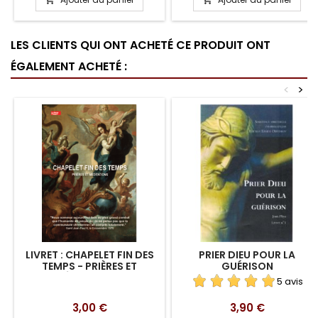
LES CLIENTS QUI ONT ACHETÉ CE PRODUIT ONT
ÉGALEMENT ACHETÉ :
<
>
LIVRET : CHAPELET FIN DES
PRIER DIEU POUR LA
TEMPS - PRIÈRES ET
GUÉRISON
MÉDITATIONS
5 avis
Prix
Prix
3,00 €
3,90 €