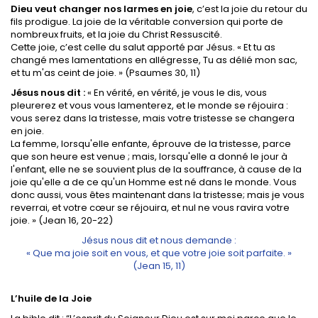
Dieu veut changer nos larmes en joie
, c’est la joie du retour du
fils prodigue. La joie de la véritable conversion qui porte de
nombreux fruits, et la joie du Christ Ressuscité.
Cette joie, c’est celle du salut apporté par Jésus. « Et tu as
changé mes lamentations en allégresse, Tu as délié mon sac,
et tu m'as ceint de joie. » (Psaumes 30, 11)
Jésus nous dit :
« En vérité, en vérité, je vous le dis, vous
pleurerez et vous vous lamenterez, et le monde se réjouira :
vous serez dans la tristesse, mais votre tristesse se changera
en joie.
La femme, lorsqu'elle enfante, éprouve de la tristesse, parce
que son heure est venue ; mais, lorsqu'elle a donné le jour à
l'enfant, elle ne se souvient plus de la souffrance, à cause de la
joie qu'elle a de ce qu'un Homme est né dans le monde. Vous
donc aussi, vous êtes maintenant dans la tristesse; mais je vous
reverrai, et votre cœur se réjouira, et nul ne vous ravira votre
joie. » (Jean 16, 20-22)
Jésus nous dit et nous demande :
« Que ma joie soit en vous, et que votre joie soit parfaite. »
(Jean 15, 11)
L’huile de la Joie