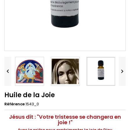


Huile de la Joie
Référence
1543_0
Jésus dit : "Votre tristesse se changera en
joie !"
Avec la prière pour expérimenter la joie de Dieu