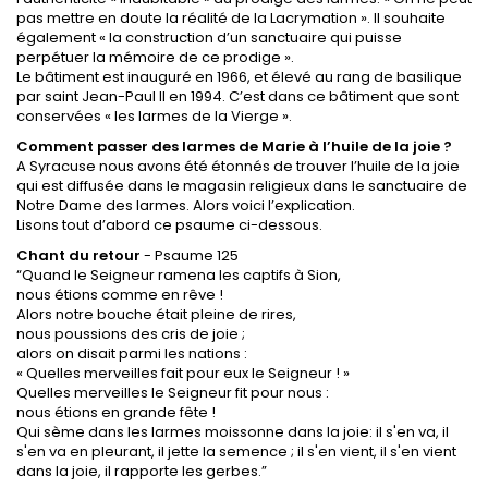
pas mettre en doute la réalité de la Lacrymation ». Il souhaite
également « la construction d’un sanctuaire qui puisse
perpétuer la mémoire de ce prodige ».
Le bâtiment est inauguré en 1966, et élevé au rang de basilique
par saint Jean-Paul II en 1994. C’est dans ce bâtiment que sont
conservées « les larmes de la Vierge ».
Comment passer des larmes de Marie à l’huile de la joie ?
A Syracuse nous avons été étonnés de trouver l’huile de la joie
qui est diffusée dans le magasin religieux dans le sanctuaire de
Notre Dame des larmes. Alors voici l’explication.
Lisons tout d’abord ce psaume ci-dessous.
Chant du retour
- Psaume 125
“Quand le Seigneur ramena les captifs à Sion,
nous étions comme en rêve !
Alors notre bouche était pleine de rires,
nous poussions des cris de joie ;
alors on disait parmi les nations :
« Quelles merveilles fait pour eux le Seigneur ! »
Quelles merveilles le Seigneur fit pour nous :
nous étions en grande fête !
Qui sème dans les larmes moissonne dans la joie: il s'en va, il
s'en va en pleurant, il jette la semence ; il s'en vient, il s'en vient
dans la joie, il rapporte les gerbes.”