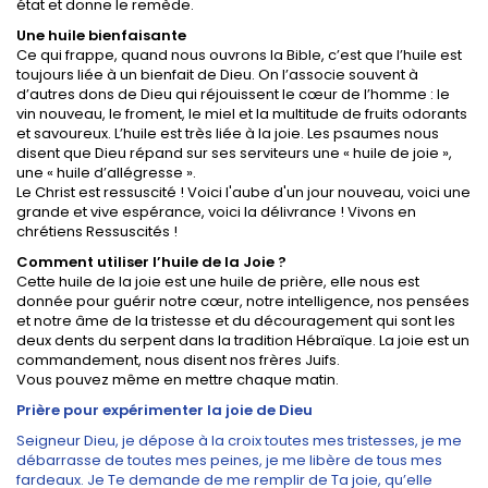
état et donne le remède.
Une huile bienfaisante
Ce qui frappe, quand nous ouvrons la Bible, c’est que l’huile est
toujours liée à un bienfait de Dieu. On l’associe souvent à
d’autres dons de Dieu qui réjouissent le cœur de l’homme : le
vin nouveau, le froment, le miel et la multitude de fruits odorants
et savoureux. L’huile est très liée à la joie. Les psaumes nous
disent que Dieu répand sur ses serviteurs une « huile de joie »,
une « huile d’allégresse ».
Le Christ est ressuscité ! Voici l'aube d'un jour nouveau, voici une
grande et vive espérance, voici la délivrance ! Vivons en
chrétiens Ressuscités !
Comment utiliser l’huile de la Joie ?
Cette huile de la joie est une huile de prière, elle nous est
donnée pour guérir notre cœur, notre intelligence, nos pensées
et notre âme de la tristesse et du découragement qui sont les
deux dents du serpent dans la tradition Hébraïque. La joie est un
commandement, nous disent nos frères Juifs.
Vous pouvez même en mettre chaque matin.
Prière pour expérimenter la joie de Dieu
Seigneur Dieu, je dépose à la croix toutes mes tristesses, je me
débarrasse de toutes mes peines, je me libère de tous mes
fardeaux. Je Te demande de me remplir de Ta joie, qu’elle