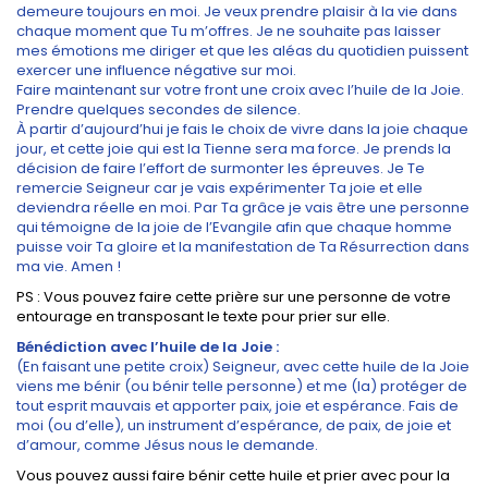
demeure toujours en moi. Je veux prendre plaisir à la vie dans
chaque moment que Tu m’offres. Je ne souhaite pas laisser
mes émotions me diriger et que les aléas du quotidien puissent
exercer une influence négative sur moi.
Faire maintenant sur votre front une croix avec l’huile de la Joie.
Prendre quelques secondes de silence.
À partir d’aujourd’hui je fais le choix de vivre dans la joie chaque
jour, et cette joie qui est la Tienne sera ma force. Je prends la
décision de faire l’effort de surmonter les épreuves. Je Te
remercie Seigneur car je vais expérimenter Ta joie et elle
deviendra réelle en moi. Par Ta grâce je vais être une personne
qui témoigne de la joie de l’Evangile afin que chaque homme
puisse voir Ta gloire et la manifestation de Ta Résurrection dans
ma vie. Amen !
PS : Vous pouvez faire cette prière sur une personne de votre
entourage en transposant le texte pour prier sur elle.
Bénédiction avec l’huile de la Joie :
(En faisant une petite croix) Seigneur, avec cette huile de la Joie
viens me bénir (ou bénir telle personne) et me (la) protéger de
tout esprit mauvais et apporter paix, joie et espérance. Fais de
moi (ou d’elle), un instrument d’espérance, de paix, de joie et
d’amour, comme Jésus nous le demande.
Vous pouvez aussi faire bénir cette huile et prier avec pour la