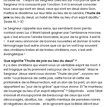
La bible dit : “L’esprit du Seigneur Dieu est sur moi parce que le
Seigneur m’a consacré par l’onction. Il m’a envoyé consoler
tous ceux qui sont en deuil, ceux qui sont en deuil dans Sion,
mettre le diadème sur leur tête au lieu de la cendre,
l’huile de
joie
au lieu du deuil, un habit de fête au lieu d’un esprit abattu.”
(Isaïe 61, 1-3)
Le Seigneur rappelle aux siens, qui semblent avoir perdu
contact avec Lui, s'étant laissé gagner par l'ambiance morose,
que c'est encore l'année favorable, le jour de la grâce. Il est là
!... Il est venu annoncer de bonnes nouvelles et donner à notre
témoignage tout autre chose que ce qu'on voit trop souvent :
des chrétiens tristes et de tristes chrétiens, non, c’est anti-
évangélique !
Que signifie "l'huile de joie au lieu du deuil" ?
Il y a des chrétiens qui vivent sous un véritable esprit de mort. Il
est tragique qu'ils prennent cela pour de la "sainteté". Mais le
Seigneur Jésus vient nous donner "l'huile de joie" ; soyons-en
oints ! La présence de cette joie, cette force et cette vie
printanière de la Résurrection, est un don de Sa part, un don qui
appartient au "jour de la grâce" que nous vivons. Et "le manteau
de louange au lieu d'un esprit déprimé" ? Déprimés... voilà l'état
inavoué et insoupçonné de beaucoup de ceux qui sont
découragés, abattus, las... captifs mentaux de pensées noires
et négatives du monde... et ils ignorent que la Bible décrit leur