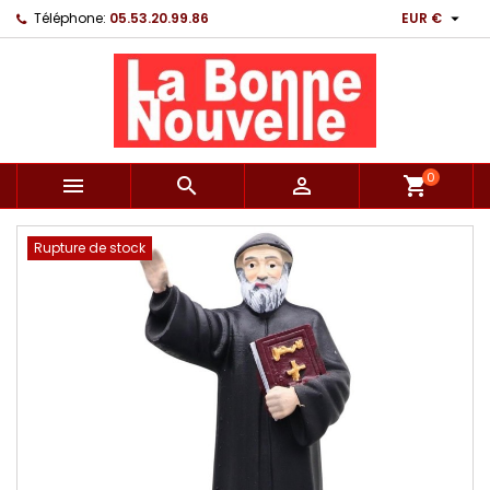

Téléphone:
05.53.20.99.86
EUR €
0



shopping_cart
Rupture de stock