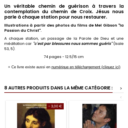
Un véritable chemin de guérison à travers la
contemplation du chemin de Croix. Jésus nous
parle à chaque station pour nous restaurer.
Illustrations à partir des photos du films de Mel Gibson "la
Passion du Christ".
A chaque station, un passage de la Parole de Dieu et une
méditation car
"c'est par blessures nous sommes guéris"
(Isaïe
53, 5).
74 pages - 12.5/15 cm
+ Ce livre existe aussi en
numérique en téléchargement (cliquez ici)
8 AUTRES PRODUITS DANS LA MÊME CATÉGORIE :
>
<
- 3,00 €