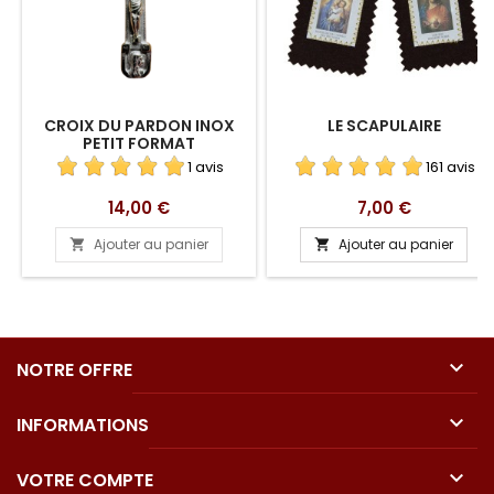
CROIX DU PARDON INOX
LE SCAPULAIRE
PETIT FORMAT
1 avis
161 avis
Prix
Prix
14,00 €
7,00 €
Ajouter au panier
Ajouter au panier



NOTRE OFFRE

INFORMATIONS

VOTRE COMPTE