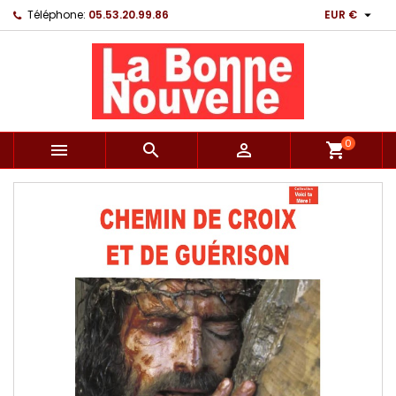

Téléphone:
05.53.20.99.86
EUR €
0



shopping_cart