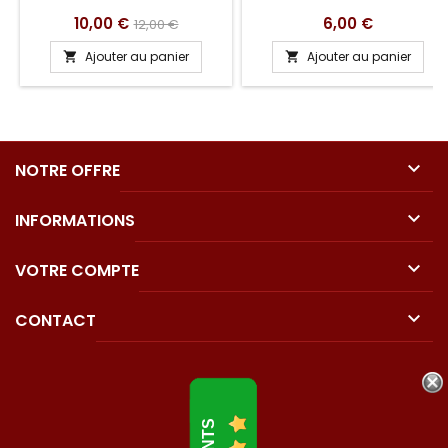
Prix
Prix
Prix
10,00 €
6,00 €
12,00 €
de
Ajouter au panier
Ajouter au panier


base

NOTRE OFFRE

INFORMATIONS

VOTRE COMPTE

CONTACT