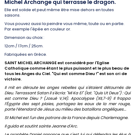
Michel Archange qui terrasse le dragon.
Elle est solide et peut même être mise dehors en toutes
saisons.
Vous pouvez aussi la peindre vous même, toute ou en partie.
Par exemple l'épée en couleur or.
Dimension au choix :
12cm / 17cm / 25cm.
Fabriquées en Grèce.
SAINT MICHEL ARCHANGE est considéré par l'Eglise
Catholique comme étant le plus puissant et le plus beau de
tous les Anges du Ciel. "Qui est comme Dieu !" est son cri de
victoire.
Il mit en déroute les anges rebelles qui s'étaient détournés de
Dieu. Terrassant Satan il s'écria: "Mi Ka El" (lat. "Quis Ut Deus") : Qui
est comme Dieu ? (Josué V,14). Apocalypse (XII,7-9)
Il frappa
l’Égypte des sept plaies, partagea les eaux de la mer rouge,
porte l’étendard de Jésus au milieu des bataillons angéliques...
St Michel est l'un des patrons de la France depuis Charlemagne.
Il guida et soutint sainte Jeanne d'Arc.
Le prophète Daniel annonce que c'est lui qui défendra les élus à