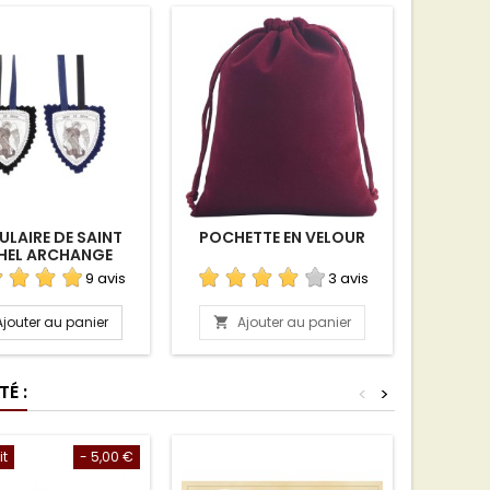
LAIRE DE SAINT
POCHETTE EN VELOUR
MINI CO
HEL ARCHANGE
DE
9 avis
3 avis
Ajouter au panier
Ajouter au panier
A


É :
<
>
it
- 5,00 €
Rupture 