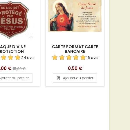
AQUE DIVINE
CARTE FORMAT CARTE
PETI
ROTECTION
BANCAIRE
L'EN
24 avis
16 avis
ix
Prix
Prix
,00 €
0,50 €
15,00 €
de
Ajouter au panier
Ajouter au panier
A


base