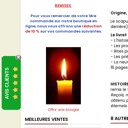
REMISES
Origine,
Pour vous remercier de votre 1ère
commande sur notre boutique en
Le scapu
ligne, nous vous offrons une
réduction
derrière
de 10 %
sur vos commandes suivantes.
Le livret
- L'histo
- Les p
- Rites p
- Les pri
- La neu
16 pages
AVIS CLIENTS
HISTOIRE
remis le
Reçois, m
obtenu p
éternels
Offrir une bougie
8 AUTR
MEILLEURES VENTES