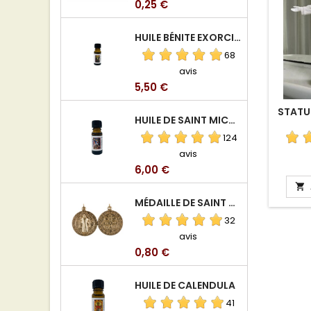
Prix
0,25 €
HUILE BÉNITE EXORCISÉE
68
avis
Prix
5,50 €
STATU
HUILE DE SAINT MICHEL ARCHANGE
124
avis
Prix
6,00 €

MÉDAILLE DE SAINT BENOIT EN ALUMINIUM
32
avis
Prix
0,80 €
HUILE DE CALENDULA
41