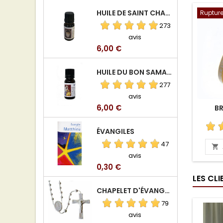
HUILE DE SAINT CHARBEL
Rupture
273
avis
Prix
6,00 €
HUILE DU BON SAMARITAIN
277
avis
Prix
6,00 €
BR
ÉVANGILES
47

avis
Prix
0,30 €
LES CL
CHAPELET D'ÉVANGÉLISATION
79
avis