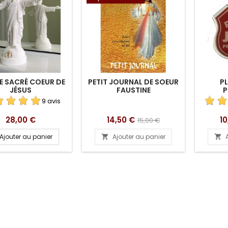
E SACRÉ COEUR DE
PETIT JOURNAL DE SOEUR
PL
JÉSUS
FAUSTINE
P
9 avis
Prix
Prix
Prix
Pr
28,00 €
14,50 €
10
15,00 €
de
Ajouter au panier
Ajouter au panier


base