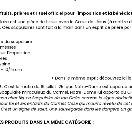
 fruits, prières et rituel officiel pour l'imposition et la bénédi
laire est une pièce de tissus avec le Cœur de Jésus (à mettre 
).
Ces scapulaires sont fait à la main dans un esprit de prière p
ire du scapulaire
romesses
our l'imposition
ères
vaine
 - 10/15 cm
+ Dans le même esprit
découvrez ici le
 :
C’est le matin du 16 juillet 1251 que Notre-Dame est apparue au
 Scapulaire miraculeux du Carmel. Notre-Dame lui apporta du Ciel 
on cher fils, ce Scapulaire de ton Ordre comme le signe distinctif
our toi et les enfants du Carmel.
Celui qui mourra revêtu de cet h
. C’est un signe de salut. Une sauvegarde dans les dangers, un gag
ES PRODUITS DANS LA MÊME CATÉGORIE :