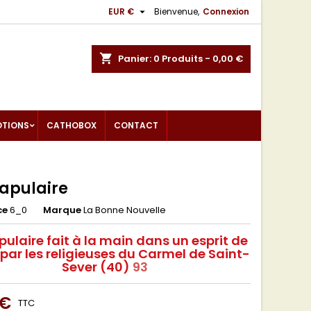

EUR €
Bienvenue,
Connexion
shopping_cart
Panier:
0
Produits - 0,00 €
OTIONS
CATHOBOX
CONTACT
capulaire
ce
6_0
Marque
La Bonne Nouvelle
pulaire fait à la main dans un esprit de
 par les religieuses du Carmel de Saint-
Sever (40)
93
 €
TTC