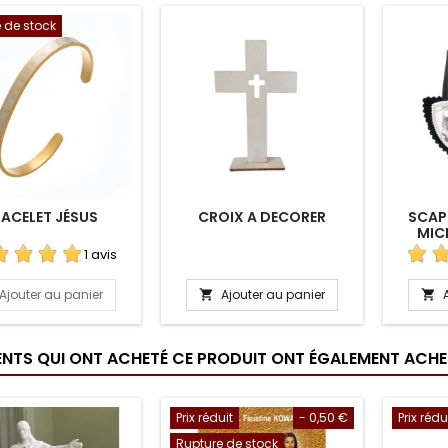
 de stock
ACELET JÉSUS
CROIX A DECORER
SCAPU
MIC
1 avis
Ajouter au panier
Ajouter au panier


IENTS QUI ONT ACHETÉ CE PRODUIT ONT ÉGALEMENT ACHET
Prix réduit
- 0,50 €
Prix rédu
Rupture de stock