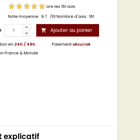
Lire les 161 avis
Note moyenne :
9.7
/10 Nombre d'avis :
161
Ajouter au panier
é

tion en
24h / 48h
.
Paiement
sécurisé
son France & Monde
t explicatif