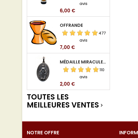
avis
Prix
6,00 €
OFFRANDE
477
avis
Prix
7,00 €
MÉDAILLE MIRACULEUSE DE VIERGE DE LA RUE DU BAC
110
avis
Prix
2,00 €
TOUTES LES
MEILLEURES VENTES

NOTRE OFFRE
INFORM