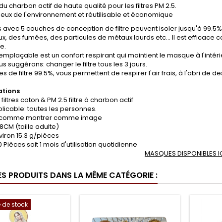
u charbon actif de haute qualité pour les filtres PM 2.5.
eux de l'environnement et réutilisable et économique
es avec 5 couches de conception de filtre peuvent isoler jusqu'à 99.5
, des fumées, des particules de métaux lourds etc... Il est efficace c
e.
 remplaçable est un confort respirant qui maintient le masque à l'intéri
s suggérons: changer le filtre tous les 3 jours.
 de filtre 99.5%, vous permettent de respirer l'air frais, à l'abri de des
ations
filtres coton & PM 2.5 filtre à charbon actif
licable: toutes les personnes.
: comme montrer comme image
X8CM (taille adulte)
viron 15.3 g/pièces
0 Pièces soit 1 mois d'utilisation quotidienne
MASQUES DISPONIBLES I
ES PRODUITS DANS LA MÊME CATÉGORIE :
 de stock