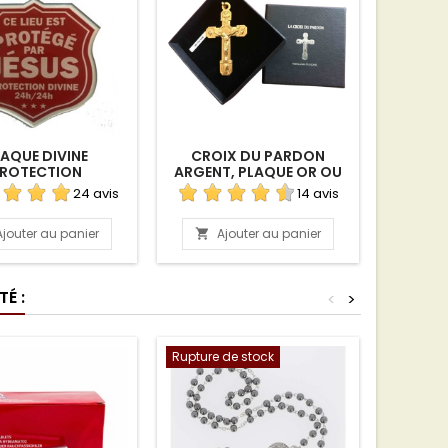
AQUE DIVINE
CROIX DU PARDON
MA
ROTECTION
ARGENT, PLAQUE OR OU
MIS
OR
24 avis
14 avis
Ajouter au panier
Ajouter au panier
A


É :
<
>
Rupture de stock