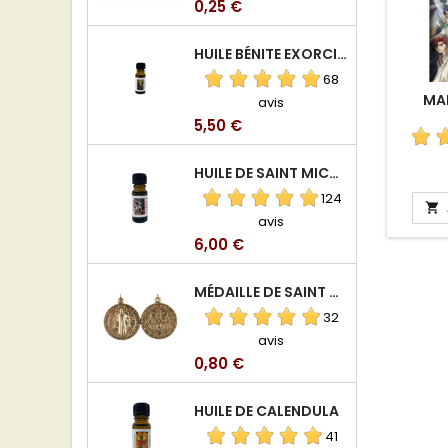
Prix
0,25 €
HUILE BÉNITE EXORCISÉE
68
MAN
avis
Prix
5,50 €
HUILE DE SAINT MICHEL ARCHANGE
124

avis
Prix
6,00 €
MÉDAILLE DE SAINT BENOIT EN ALUMINIUM
32
avis
Prix
0,80 €
HUILE DE CALENDULA
41