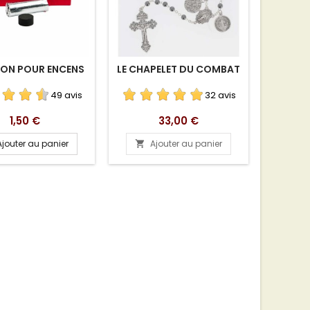
ON POUR ENCENS
LE CHAPELET DU COMBAT
CATALO
BONN
TÉL
49 avis
32 avis
Prix
Prix
1,50 €
33,00 €
Ajouter au panier
Ajouter au panier
A

