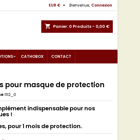

EUR €
Bienvenue,
Connexion
shopping_cart
Panier:
0
Produits - 0,00 €
OTIONS
CATHOBOX
CONTACT
res pour masque de protection
ce
1112_0
mplément indispensable pour nos
es !
tres, pour 1 mois de protection.