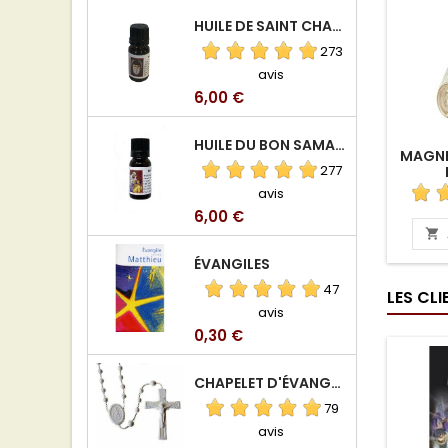
HUILE DE SAINT CHARBEL
273
avis
Prix
6,00 €
HUILE DU BON SAMARITAIN
MAGNE
277
avis
Prix
6,00 €

ÉVANGILES
47
LES CL
avis
Prix
0,30 €
CHAPELET D'ÉVANGÉLISATION
79
avis