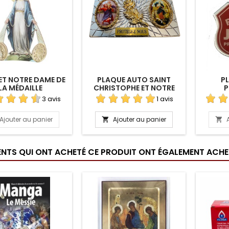
T NOTRE DAME DE
PLAQUE AUTO SAINT
PL
LA MÉDAILLE
CHRISTOPHE ET NOTRE
P
MIRACULEUSE
DAME QUI DÉFAIT LES
3 avis
1 avis
NOEUDS
Ajouter au panier
Ajouter au panier


IENTS QUI ONT ACHETÉ CE PRODUIT ONT ÉGALEMENT ACHET