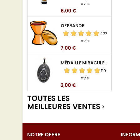
avis
Prix
6,00 €
OFFRANDE
477
avis
Prix
7,00 €
MÉDAILLE MIRACULEUSE DE VIERGE DE LA RUE DU BAC
110
avis
Prix
2,00 €
TOUTES LES
MEILLEURES VENTES

NOTRE OFFRE
INFORM