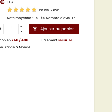
 €
TTC
Lire les 17 avis
Note moyenne :
9.9
/10 Nombre d'avis :
17
Ajouter au panier
é

tion en
24h / 48h
.
Paiement
sécurisé
son France & Monde