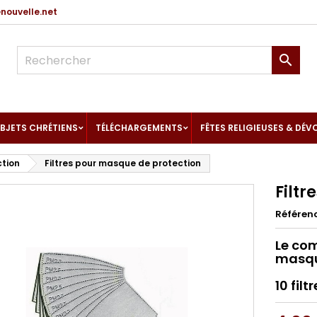
ouvelle.net

BJETS CHRÉTIENS
TÉLÉCHARGEMENTS
FÊTES RELIGIEUSES & DÉV
ction
Filtres pour masque de protection
Filt
Référen
Le co
masqu
10 fil