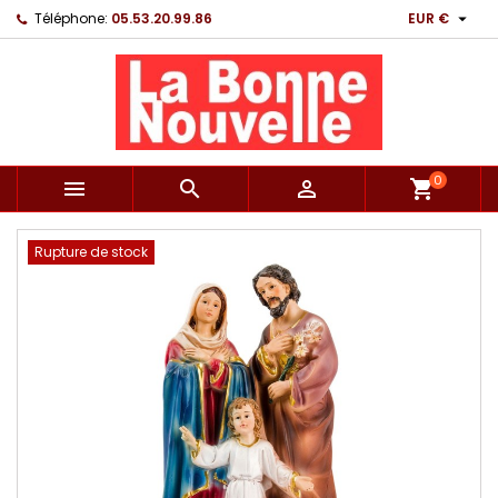

Téléphone:
05.53.20.99.86
EUR €
0



shopping_cart
Rupture de stock