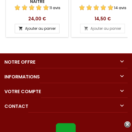
NAÎTRE
11 avis
14 avis
Prix
Prix
24,00 €
14,50 €
Ajouter au panier
Ajouter au panier



NOTRE OFFRE

INFORMATIONS

VOTRE COMPTE

CONTACT