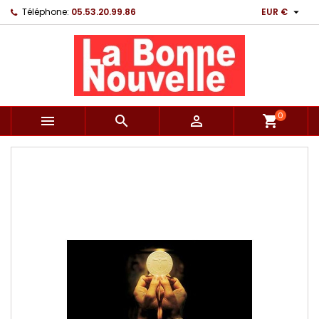

Téléphone:
05.53.20.99.86
EUR €
0



shopping_cart