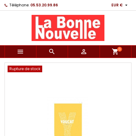

Téléphone:
05.53.20.99.86
EUR €
0



shopping_cart
Rupture de stock