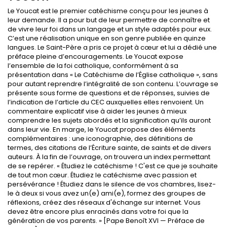
Le Youcat est le premier catéchisme conçu pour les jeunes à
leur demande. Il a pour but de leur permettre de connaître et
de vivre leur foi dans un langage et un style adaptés pour eux.
C’est une réalisation unique en son genre publiée en quinze
langues. Le Saint-Père a pris ce projet à cœur et lui a dédié une
préface pleine d’encouragements. Le Youcat expose
l’ensemble de la foi catholique, conformément à sa
présentation dans « Le Catéchisme de l’Église catholique », sans
pour autant reprendre l’intégralité de son contenu. L’ouvrage se
présente sous forme de questions et de réponses, suivies de
l’indication de l’article du CEC auxquelles elles renvoient. Un
commentaire explicatif vise à aider les jeunes à mieux
comprendre les sujets abordés et la signification qu’ils auront
dans leur vie. En marge, le Youcat propose des éléments
complémentaires : une iconographie, des définitions de
termes, des citations de l’Écriture sainte, de saints et de divers
auteurs. À la fin de l’ouvrage, on trouvera un index permettant
de se repérer. « Étudiez le catéchisme ! C'est ce que je souhaite
de tout mon cœur. Étudiez le catéchisme avec passion et
persévérance ! Étudiez dans le silence de vos chambres, lisez-
le à deux si vous avez un(e) ami(e), formez des groupes de
réflexions, créez des réseaux d'échange sur internet. Vous
devez être encore plus enracinés dans votre foi que la
génération de vos parents. » [Pape Benoît XVI — Préface de