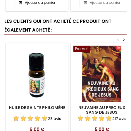
Ajouter au panier
Ajouter au panier


LES CLIENTS QUI ONT ACHETÉ CE PRODUIT ONT
ÉGALEMENT ACHETÉ :
<
>
Promo !
HUILE DE SAINTE PHILOMÈNE
NEUVAINE AU PRECIEUX
SANG DE JESUS
28 avis
217 avis
Prix
Prix
6,00 €
5,00 €