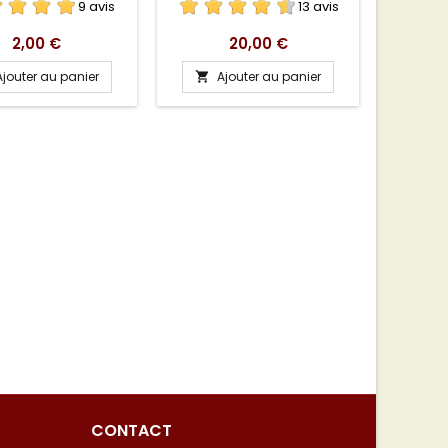
9 avis
13 avis
Prix
Prix
2,00 €
20,00 €
Ajouter au panier
Ajouter au panier
A


CONTACT