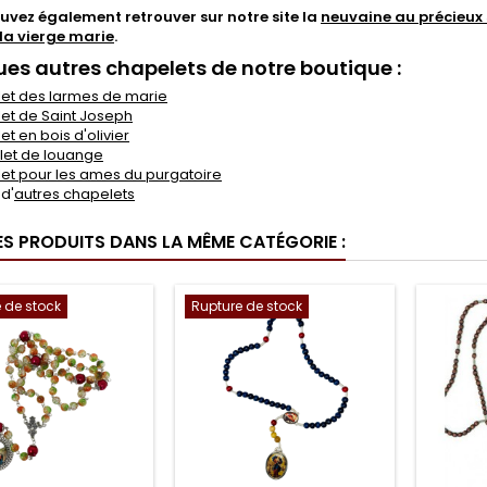
vez également retrouver sur notre site la
neuvaine au précieux
la vierge marie
.
es autres chapelets de notre boutique :
et des larmes de marie
et de Saint Joseph
t en bois d'olivier
et de louange
et pour les ames du purgatoire
 d'
autres chapelets
ES PRODUITS DANS LA MÊME CATÉGORIE :
 de stock
Rupture de stock