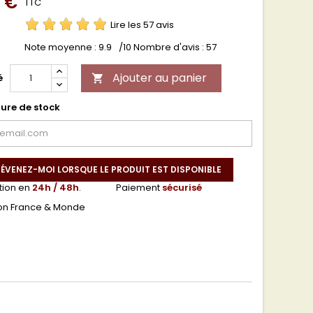
0 €
TTC
Lire les 57 avis
Note moyenne :
9.9
/10 Nombre d'avis :
57
Ajouter au panier
é

ure de stock
ÉVENEZ-MOI LORSQUE LE PRODUIT EST DISPONIBLE
tion en
24h / 48h
.
Paiement
sécurisé
son France & Monde