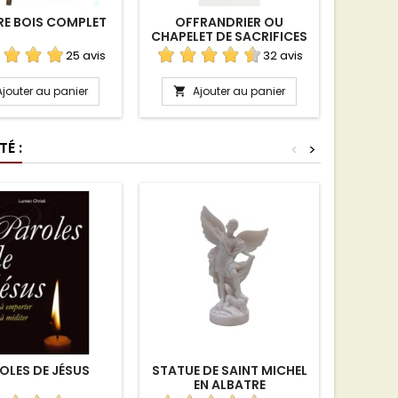
RE BOIS COMPLET
OFFRANDRIER OU
CHAPEL
CHAPELET DE SACRIFICES
25 avis
32 avis
Ajouter au panier
Ajouter au panier
A


É :
<
>
OLES DE JÉSUS
STATUE DE SAINT MICHEL
CARTE-
EN ALBATRE
DAME 