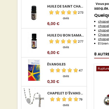
Vous pou
HUILE DE SAINT CHARBEL
sang de 
273
Quelqu
avis
chapel
Prix
6,00 €
chapel
chapele
Chapel
HUILE DU BON SAMARITAIN
chapel
277
Et bien
avis
Prix
6,00 €
8 AUTR
ÉVANGILES
Rupture
47
avis
Prix
0,30 €
CHAPELET D'ÉVANGÉLISATION
79
avis