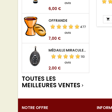
avis
Prix
6,00 €

OFFRANDE
477
avis
Prix
7,00 €
MÉDAILLE MIRACULEUSE DE VIERGE DE LA RUE DU BAC
110
avis
Prix
2,00 €
TOUTES LES
MEILLEURES VENTES

NOTRE OFFRE
INFORM