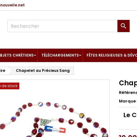
ouvelle.net

BJETS CHRÉTIENS
TÉLÉCHARGEMENTS
FÊTES RELIGIEUSES & DÉV
ire
Chapelet au Précieux Sang
Chap
 de stock
Référen
Marque
Le C