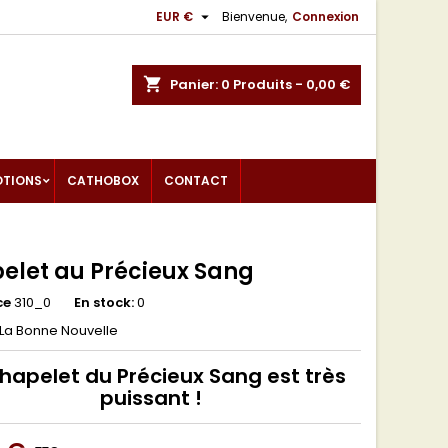

EUR €
Bienvenue,
Connexion
shopping_cart
Panier:
0
Produits - 0,00 €
OTIONS
CATHOBOX
CONTACT
elet au Précieux Sang
ce
310_0
En stock:
0
La Bonne Nouvelle
hapelet du Précieux Sang est très
puissant !