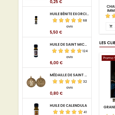
Prix
0,25 €
CHA
IMM
HUILE BÉNITE EXORCISÉE
68
avis

Prix
5,50 €
LES CL
HUILE DE SAINT MICHEL ARCHANGE
124
avis
Promo !
Prix
6,00 €
MÉDAILLE DE SAINT BENOIT EN ALUMINIUM
32
avis
Prix
0,80 €
HUILE DE CALENDULA
GRAND
41