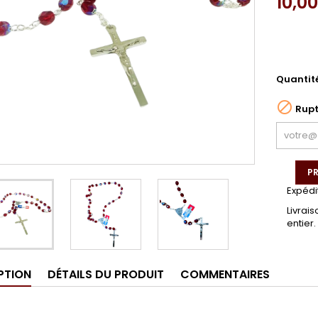
10,0
Quantit

Rupt
PR
Expédi
Livrai
entier.
PTION
DÉTAILS DU PRODUIT
COMMENTAIRES