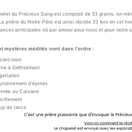
Chapelet du Précieu
elet du Précieux Sang est composé de 33 grains, en mémo
La prière du Notre-Père est ainsi récitée 33 fois en cet h
tances principales où par amour pour nous et pour notre 
t mystères médités sont dans l’ordre :
rconcision
nie à Gethsémani
gellation
uronnement d'épines
ntée au Calvaire
ucifiement
up de lance
C'est une prière puissante que d'invoquer le Précieux
Voici ici comment le réci
Le chapelet est envoyé avec les explicat