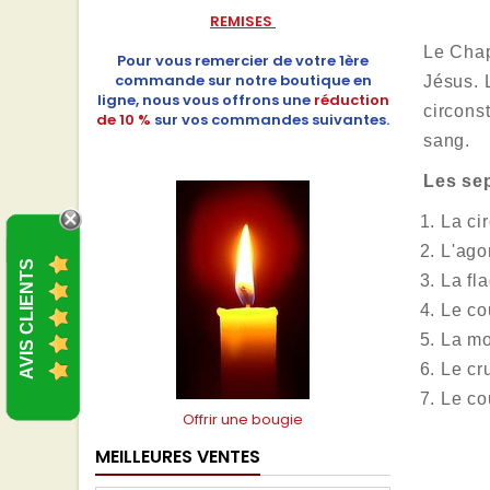
REMISES
Le Chap
Pour vous remercier de votre 1ère
commande sur notre boutique en
Jésus. 
ligne, nous vous offrons une
réduction
circons
de 10 %
sur vos commandes suivantes.
sang.
Les sep
La ci
L'ago
AVIS CLIENTS
La fla
Le co
La mo
Le cr
Le co
Offrir une bougie
MEILLEURES VENTES