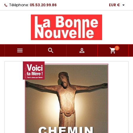

Téléphone:
05.53.20.99.86
EUR €
0



shopping_cart