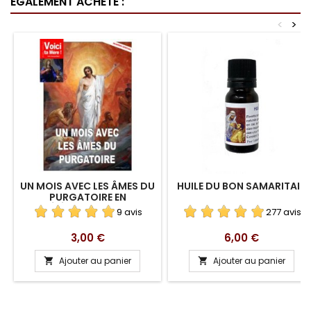
ÉGALEMENT ACHETÉ :
<
>
UN MOIS AVEC LES ÂMES DU
HUILE DU BON SAMARITAIN
PURGATOIRE EN
TÉLÉCHARGEMENT
9 avis
277 avis
Prix
Prix
3,00 €
6,00 €
Ajouter au panier
Ajouter au panier

