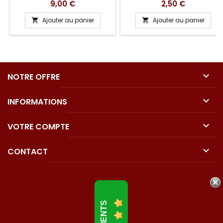
Prix
Prix
9,00 €
2,50 €
Ajouter au panier
Ajouter au panier



NOTRE OFFRE

INFORMATIONS

VOTRE COMPTE

CONTACT