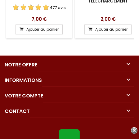
TÉLÉCHARGEMENT
477 avis
Prix
Prix
7,00 €
2,00 €
Ajouter au panier
Ajouter au panier



NOTRE OFFRE

INFORMATIONS

VOTRE COMPTE

CONTACT