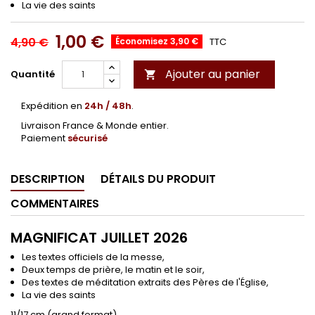
La vie des saints
1,00 €
4,90 €
Économisez 3,90 €
TTC
Ajouter au panier
Quantité

Expédition en
24h / 48h
.
Livraison France & Monde entier.
Paiement
sécurisé
DESCRIPTION
DÉTAILS DU PRODUIT
COMMENTAIRES
MAGNIFICAT JUILLET 2026
Les textes officiels de la messe,
Deux temps de prière, le matin et le soir,
Des textes de méditation extraits des Pères de l'Église,
La vie des saints
11/17 cm (grand format)