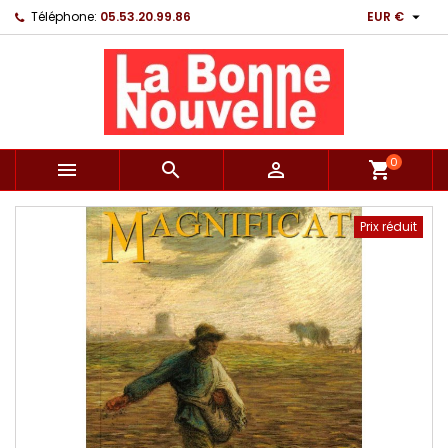

Téléphone:
05.53.20.99.86
EUR €
0



shopping_cart
Prix réduit