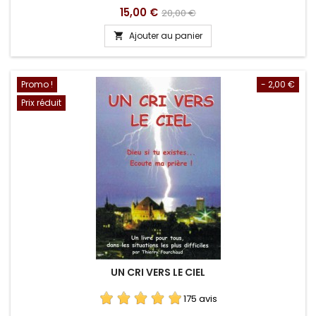
Prix
Prix
15,00 €
20,00 €
de
Ajouter au panier

base
Promo !
- 2,00 €
Prix réduit
UN CRI VERS LE CIEL
175 avis