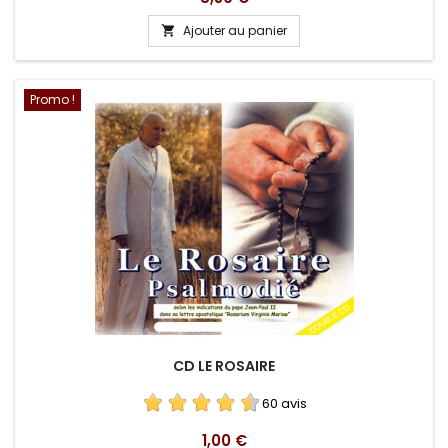
Ajouter au panier

Promo !
CD LE ROSAIRE
60 avis
Prix
1,00 €