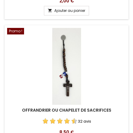
Prix
2,00 €
Ajouter au panier

Promo !
OFFRANDRIER OU CHAPELET DE SACRIFICES
32 avis
Prix
8,50 €