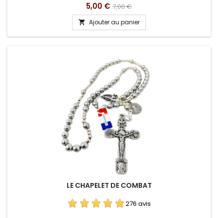
Prix
Prix
5,00 €
7,00 €
de
Ajouter au panier

base
LE CHAPELET DE COMBAT
276 avis