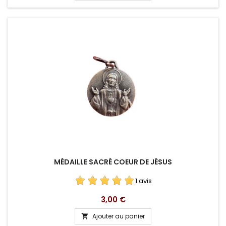
MÉDAILLE SACRÉ COEUR DE JÉSUS
1 avis
Prix
3,00 €
Ajouter au panier
