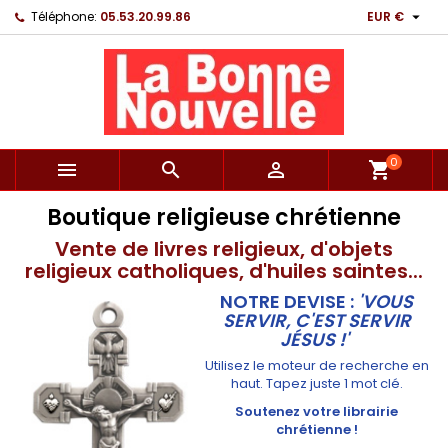

Téléphone:
05.53.20.99.86
EUR €
0



shopping_cart
Boutique religieuse chrétienne
Vente de livres religieux, d'objets
religieux catholiques, d'huiles saintes...
NOTRE DEVISE :
'VOUS
SERVIR, C'EST SERVIR
JÉSUS !'
Utilisez le moteur de recherche en
haut. Tapez juste 1 mot clé.
Soutenez votre librairie
chrétienne !