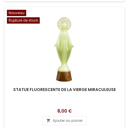
Nouveau
Rupture de stock
STATUE FLUORESCENTE DE LA VIERGE MIRACULEUSE
Prix
8,00 €
Ajouter au panier
