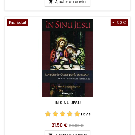
Ajouter au panier

Prix réduit
- 1,50 €
IN SINU JESU
1 avis
Prix
Prix
21,50 €
23,00 €
de