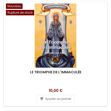
Nouveau
Rupture de stock
LE TRIOMPHE DE L'IMMACULÉE
Prix
10,00 €
Ajouter au panier
