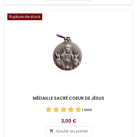
Rupture de stock
MÉDAILLE SACRÉ COEUR DE JÉSUS
1 avis
Prix
3,00 €
Ajouter au panier
