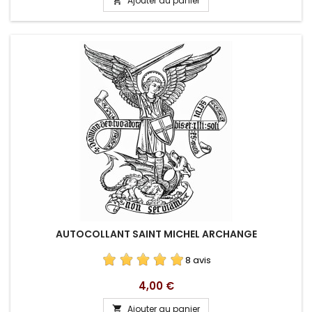
Ajouter au panier

base
AUTOCOLLANT SAINT MICHEL ARCHANGE
8 avis
Prix
4,00 €
Ajouter au panier
