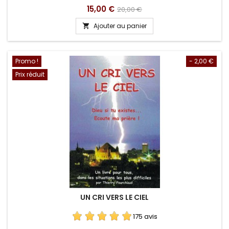
Prix
Prix
15,00 €
20,00 €
de
Ajouter au panier

base
Promo !
- 2,00 €
Prix réduit
UN CRI VERS LE CIEL
175 avis