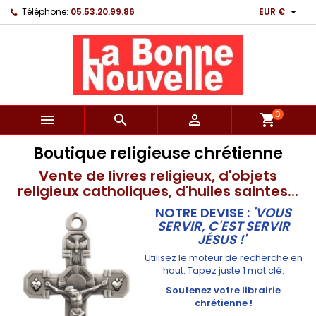

Téléphone:
05.53.20.99.86
EUR €
0



shopping_cart
Boutique religieuse chrétienne
Vente de livres religieux, d'objets
religieux catholiques, d'huiles saintes...
NOTRE DEVISE :
'VOUS
SERVIR, C'EST SERVIR
JÉSUS !'
Utilisez le moteur de recherche en
haut. Tapez juste 1 mot clé.
Soutenez votre librairie
chrétienne !