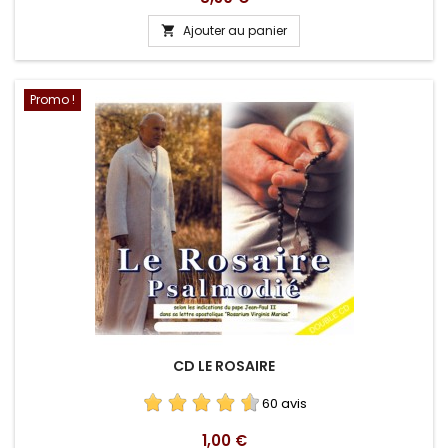
Ajouter au panier

Promo !
CD LE ROSAIRE
60 avis
Prix
1,00 €