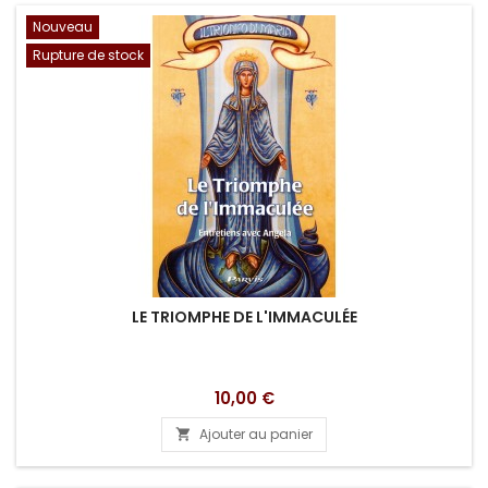
Nouveau
Rupture de stock
LE TRIOMPHE DE L'IMMACULÉE
Prix
10,00 €
Ajouter au panier
