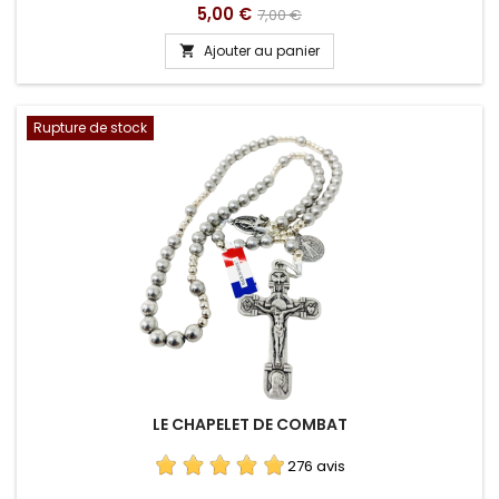
Prix
Prix
5,00 €
7,00 €
de
Ajouter au panier

base
Rupture de stock
LE CHAPELET DE COMBAT
276 avis