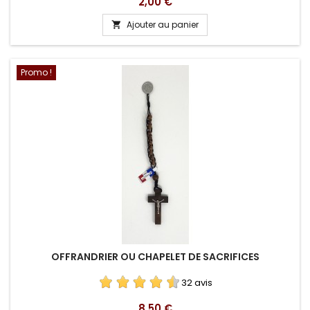
Prix
2,00 €
Ajouter au panier

Promo !
OFFRANDRIER OU CHAPELET DE SACRIFICES
32 avis
Prix
8,50 €