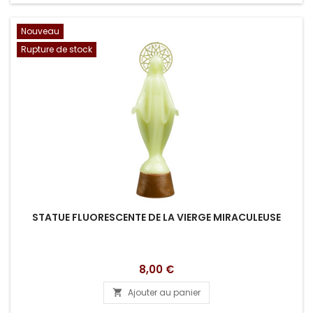
Nouveau
Rupture de stock
STATUE FLUORESCENTE DE LA VIERGE MIRACULEUSE
Prix
8,00 €
Ajouter au panier
