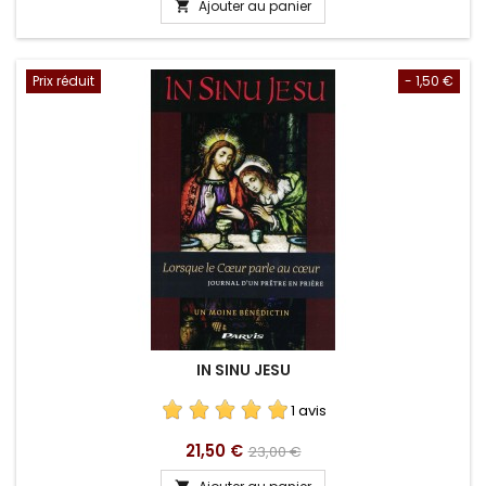
Ajouter au panier

Prix réduit
- 1,50 €
IN SINU JESU
1 avis
Prix
Prix
21,50 €
23,00 €
de