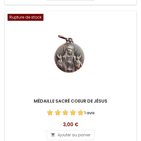
Rupture de stock
MÉDAILLE SACRÉ COEUR DE JÉSUS
1 avis
Prix
3,00 €
Ajouter au panier
