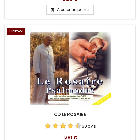
Ajouter au panier

Promo !
CD LE ROSAIRE
60 avis
Prix
1,00 €