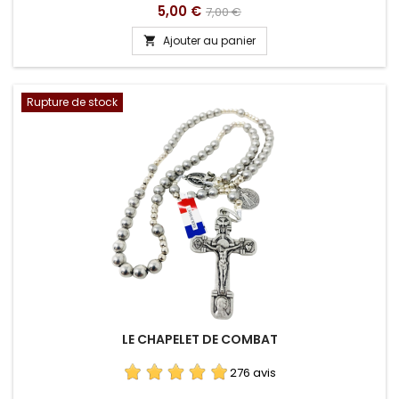
Prix
Prix
5,00 €
7,00 €
de
Ajouter au panier

base
Rupture de stock
LE CHAPELET DE COMBAT
276 avis