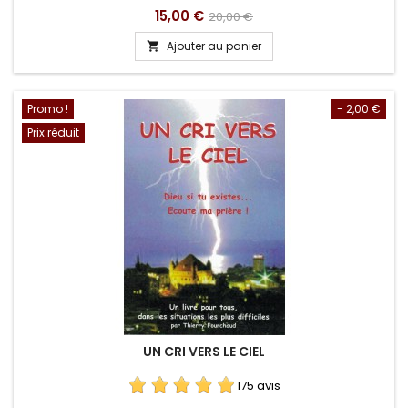
Prix
Prix
15,00 €
20,00 €
de
Ajouter au panier

base
Promo !
- 2,00 €
Prix réduit
UN CRI VERS LE CIEL
175 avis