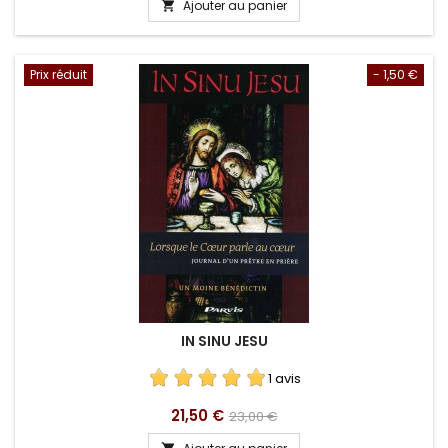
Ajouter au panier

Prix réduit
- 1,50 €
IN SINU JESU
1 avis
Prix
Prix
21,50 €
23,00 €
de