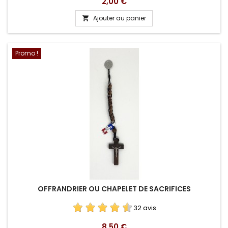
Prix
2,00 €
Ajouter au panier

Promo !
OFFRANDRIER OU CHAPELET DE SACRIFICES
32 avis
Prix
8,50 €