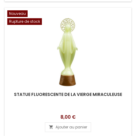
Nouveau
Rupture de stock
STATUE FLUORESCENTE DE LA VIERGE MIRACULEUSE
Prix
8,00 €
Ajouter au panier
