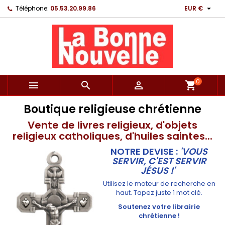

Téléphone:
05.53.20.99.86
EUR €
0



shopping_cart
Boutique religieuse chrétienne
Vente de livres religieux, d'objets
religieux catholiques, d'huiles saintes...
NOTRE DEVISE :
'VOUS
SERVIR, C'EST SERVIR
JÉSUS !'
Utilisez le moteur de recherche en
haut. Tapez juste 1 mot clé.
Soutenez votre librairie
chrétienne !