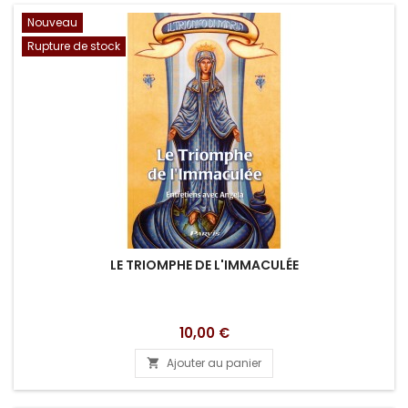
Nouveau
Rupture de stock
LE TRIOMPHE DE L'IMMACULÉE
Prix
10,00 €
Ajouter au panier
