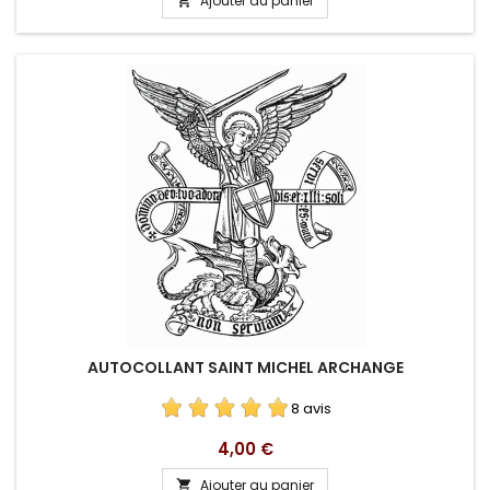
Ajouter au panier

base
AUTOCOLLANT SAINT MICHEL ARCHANGE
8 avis
Prix
4,00 €
Ajouter au panier
